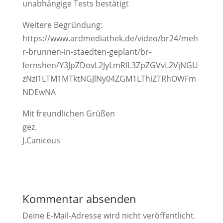
unabhängige Tests bestätigt
Weitere Begründung:
https://www.ardmediathek.de/video/br24/meh
r-brunnen-in-staedten-geplant/br-
fernshen/Y3JpZDovL2JyLmRlL3ZpZGVvL2VjNGU
zNzI1LTM1MTktNGJlNy04ZGM1LThiZTRhOWFm
NDEwNA
Mit freundlichen Grüßen
gez.
J.Caniceus
Kommentar absenden
Deine E-Mail-Adresse wird nicht veröffentlicht.