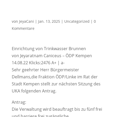
von
JeyaCani
|
Jan. 13, 2025
|
Uncategorized
|
0
Kommentare
Einrichtung von Trinkwasser Brunnen
von Jeyaratnam Caniceus – ÖDP Kempen
14.08.22 Klicks:2476 A+ | a-
Sehr geehrter Herr Bürgermeister
Dellmans,die Fraktion ÖDP/Linke im Rat der
Stadt Kempen stellt zur nächsten Sitzung des
UKA folgenden Antrag.
Antrag:
Die Verwaltung wird beauftragt bis zu fünf frei
und barriere frei zugängliche