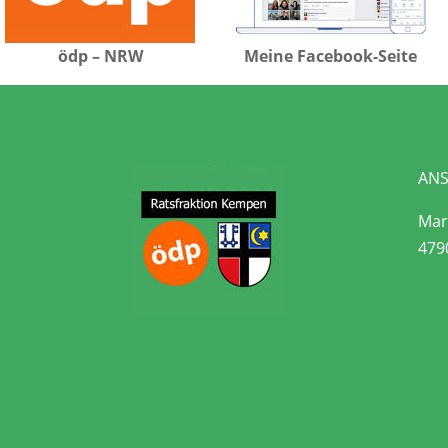
ödp – NRW
Meine Facebook-Seite
ANS
Mari
479