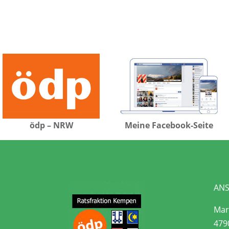
ödp – NRW
Meine Facebook-Seite
ANS
Mari
479