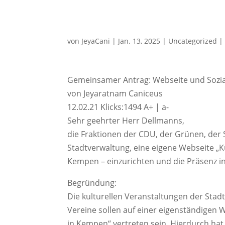
von
JeyaCani
|
Jan. 13, 2025
|
Uncategorized
Gemeinsamer Antrag: Webseite und Sozia
von Jeyaratnam Caniceus
12.02.21 Klicks:1494 A+ | a-
Sehr geehrter Herr Dellmanns,
die Fraktionen der CDU, der Grünen, der 
Stadtverwaltung, eine eigene Webseite „K
Kempen – einzurichten und die Präsenz in
Begründung:
Die kulturellen Veranstaltungen der Sta
Vereine sollen auf einer eigenständigen 
in Kempen“ vertreten sein. Hierdurch hat