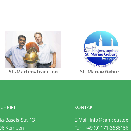
St.-Martins-Tradition
St. Mariae Geburt
CHRIFT
KONTAKT
a-Basels-Str. 13
E-Mail:
info@caniceus.de
06 Kempen
Fon:
+49 (0) 171-3636156