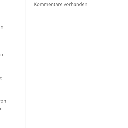
Kommentare vorhanden.
en.
en
ie
von
n