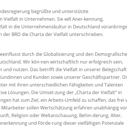
Bundesregierung begrüßte und unterstützte
 Vielfalt in Unternehmen. Sie will Aner-kennung,
falt in die Unternehmenskultur in Deutschland voranbring
der BRD die Charta der Vielfalt unterschrieben.
 beeinflusst durch die Globalisierung und den Demografisch
tschland. Wir kön-nen wirtschaftlich nur erfolgreich sein,
und nutzen. Das betrifft die Vielfalt in unserer Belegschaft
er Kundinnen und Kunden sowie unserer Geschäftspartner. D
eiter mit ihren unterschiedlichen Fähigkeiten und Talenten
ive Lösungen. Die Umset-zung der „Charta der Vielfalt“ in
 hat zum Ziel, ein Arbeits-Umfeld zu schaffen, das frei 
und Mitarbeiter sollen Wertschätzung erfahren unabhängig vo
kunft, Religion oder Weltanschauung, Behin-derung, Alter,
 Anerkennung und Förde-rung dieser vielfältigen Potenziale