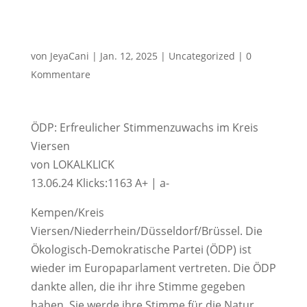
von
JeyaCani
|
Jan. 12, 2025
|
Uncategorized
|
0
Kommentare
ÖDP: Erfreulicher Stimmenzuwachs im Kreis
Viersen
von LOKALKLICK
13.06.24 Klicks:1163 A+ | a-
Kempen/Kreis
Viersen/Niederrhein/Düsseldorf/Brüssel. Die
Ökologisch-Demokratische Partei (ÖDP) ist
wieder im Europaparlament vertreten. Die ÖDP
dankte allen, die ihr ihre Stimme gegeben
haben. Sie werde ihre Stimme für die Natur