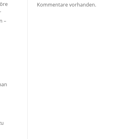
höre
Kommentare vorhanden.
r
n –
man
zu