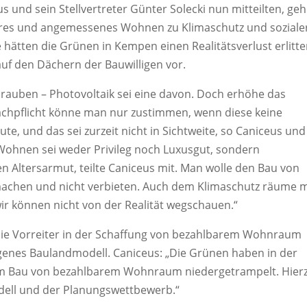
 und sein Stellvertreter Günter Solecki nun mitteilten, ge
bares und angemessenes Wohnen zu Klimaschutz und soziale
 hätten die Grünen in Kempen einen Realitätsverlust erlitte
uf den Dächern der Bauwilligen vor.
chrauben – Photovoltaik sei eine davon. Doch erhöhe das
dachpflicht könne man nur zustimmen, wenn diese keine
te, und das sei zurzeit nicht in Sichtweite, so Caniceus und
Wohnen sei weder Privileg noch Luxusgut, sondern
 Altersarmut, teilte Caniceus mit. Man wolle den Bau von
chen und nicht verbieten. Auch dem Klimaschutz räume 
 wir können nicht von der Realität wegschauen.“
, die Vorreiter in der Schaffung von bezahlbarem Wohnraum
igenes Baulandmodell. Caniceus: „Die Grünen haben in der
um Bau von bezahlbarem Wohnraum niedergetrampelt. Hier
ell und der Planungswettbewerb.“