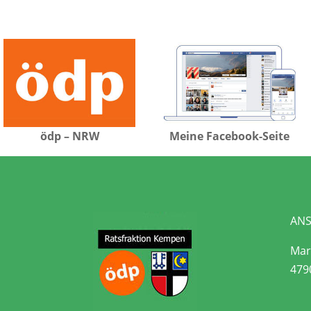
ödp – NRW
Meine Facebook-Seite
ANS
Mari
479