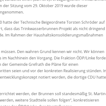
 In der Sitzung vom 29. Oktober 2019 wurde dieser
 angenommen.
0 hatte der Technische Beigeordnete Torsten Schröder auf
t, dass das Trinkwasserbrunnen-Projekt als nicht dringend
de. Im Rahmen der Haushaltskonsolidierungsmaßnahmen
.
n müssen. Den wahren Grund kennen wir nicht. Wir können
eus im Nachhinein den Vorgang. Die Fraktion ÖDP/Linke forde
in der Gemeinde Grefrath die Pläne für einen
itten seien und vor der konkreten Realisierung stünden. I
entwicklungskonzept notiert worden, die dortige CDU hatt
errichtet werden, der Brunnen soll standesmäßig St. Martin
den, weitere Stadtteile sollen folgen“, konkretisieren