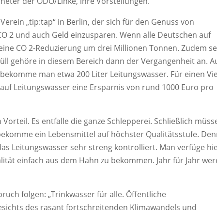
neter der ÖDO/Linke, ihre Vorstellungen.
 Verein „tip:tap“ in Berlin, der sich für den Genuss von
 CO 2 und auch Geld einzusparen. Wenn alle Deutschen auf
eine CO 2-Reduzierung um drei Millionen Tonnen. Zudem se
müll gehöre in diesem Bereich dann der Vergangenheit an. A
o bekomme man etwa 200 Liter Leitungswasser. Für einen Vie
uf Leitungswasser eine Ersparnis von rund 1000 Euro pro
orteil. Es entfalle die ganze Schlepperei. Schließlich müss
komme ein Lebensmittel auf höchster Qualitätsstufe. De
s Leitungswasser sehr streng kontrolliert. Man verfüge hi
alität einfach aus dem Hahn zu bekommen. Jahr für Jahr we
ruch folgen: „Trinkwasser für alle. Öffentliche
esichts des rasant fortschreitenden Klimawandels und