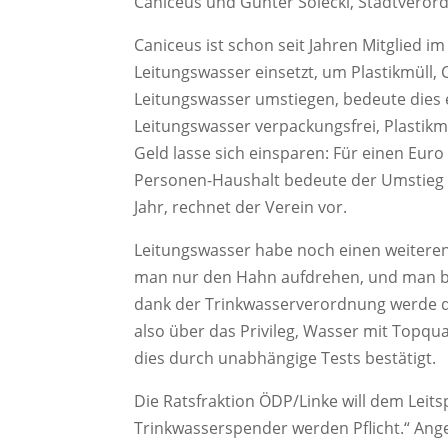
Caniceus und Günter Solecki, Stadtverord
Caniceus ist schon seit Jahren Mitglied im
Leitungswasser einsetzt, um Plastikmüll,
Leitungswasser umstiegen, bedeute dies 
Leitungswasser verpackungsfrei, Plastik
Geld lasse sich einsparen: Für einen Eur
Personen-Haushalt bedeute der Umstieg a
Jahr, rechnet der Verein vor.
Leitungswasser habe noch einen weiteren V
man nur den Hahn aufdrehen, und man be
dank der Trinkwasserverordnung werde da
also über das Privileg, Wasser mit Topqu
dies durch unabhängige Tests bestätigt.
Die Ratsfraktion ÖDP/Linke will dem Leitsp
Trinkwasserspender werden Pflicht.“ Ang