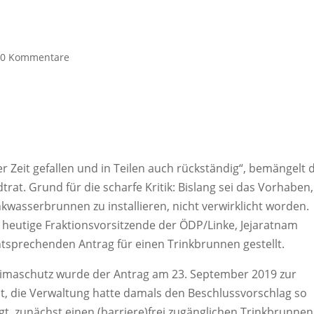
|
0 Kommentare
 Zeit gefallen und in Teilen auch rückständig“, bemängelt 
at. Grund für die scharfe Kritik: Bislang sei das Vorhaben,
wasserbrunnen zu installieren, nicht verwirklicht worden.
 heutige Fraktionsvorsitzende der ÖDP/Linke, Jejaratnam
tsprechenden Antrag für einen Trinkbrunnen gestellt.
limaschutz wurde der Antrag am 23. September 2019 zur
t, die Verwaltung hatte damals den Beschlussvorschlag so
gt, zunächst einen (barriere)frei zugänglichen Trinkbrunnen