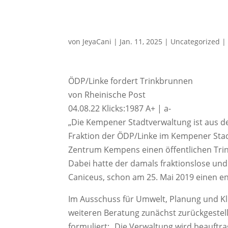
von
JeyaCani
|
Jan. 11, 2025
|
Uncategorized
ÖDP/Linke fordert Trinkbrunnen
von Rheinische Post
04.08.22 Klicks:1987 A+ | a-
„Die Kempener Stadtverwaltung ist aus der
Fraktion der ÖDP/Linke im Kempener Stadtr
Zentrum Kempens einen öffentlichen Trink
Dabei hatte der damals fraktionslose und
Caniceus, schon am 25. Mai 2019 einen en
Im Ausschuss für Umwelt, Planung und K
weiteren Beratung zunächst zurückgestell
formuliert: „Die Verwaltung wird beauftra