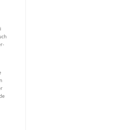
i
uch
r-
e
nn
er
rde