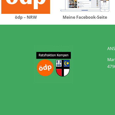
ödp – NRW
Meine Facebook-Seite
ANS
Mari
479