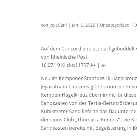
von
JeyaCani
|
Jan. 6, 2025
|
Uncategorized
|
Auf dem Concordienplatz darf gebuddelt
von Rheinische Post
16.07.19 Klicks:11797 A+ | a-
Neu im Kempener Stadtbezirk Hagelkreuz
Jeyaratnam Caniceus gibt es nun einen
Kempen-Hagelkreuz übernimmt für diese A
Sandkasten von der Tertia-Berufsförderun
Kubikmeter Sand lieferte das Bauuntern
der Lions Club „Thomas a Kempis“. Die K
Sandkasten bereits mit Begeisterung in 