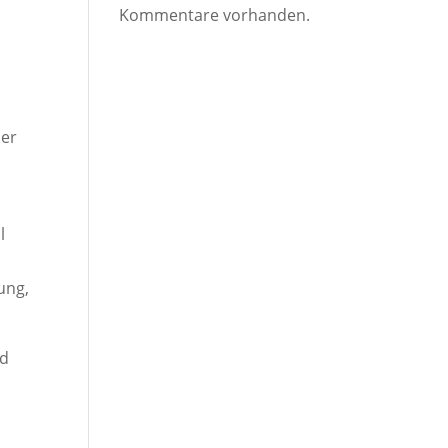
Kommentare vorhanden.
t
 er
l
ung,
nd