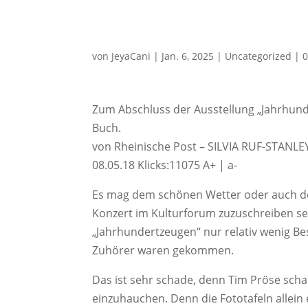
von
JeyaCani
|
Jan. 6, 2025
|
Uncategorized
|
Zum Abschluss der Ausstellung „Jahrhund
Buch.
von Rheinische Post – SILVIA RUF-STANLEY
08.05.18 Klicks:11075 A+ | a-
Es mag dem schönen Wetter oder auch dem
Konzert im Kulturforum zuzuschreiben se
„Jahrhundertzeugen“ nur relativ wenig Bes
Zuhörer waren gekommen.
Das ist sehr schade, denn Tim Pröse schaf
einzuhauchen. Denn die Fototafeln allei