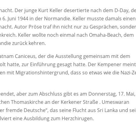
macht. Der junge Kurt Keller desertierte nach dem D-Day, 
m 6. Juni 1944 in der Normandie. Keller musste damals einen
acht. Autor Pröse traf ihn nicht nur zu Gesprächen, sonde
nkreich. Keller wollte noch einmal nach Omaha-Beach, dem
ndie zurück kehren.
ratnam Caniceus, der die Ausstellung gemeinsam mit dem
lt hatte, zur Einführung gesagt hatte. Der Kempener meint
en mit Migrationshintergrund, dass so etwas wie die Nazi-Ze
 beendet, aber zum Abschluss gibt es am Donnerstag, 17. Mai
ischen Thomaskirche an der Kerkener Straße . Umeswaran
er fremde Deutsche“, das seine Flucht aus Sri Lanka und se
lviert eine Ausbildung zum Herzchirugen.