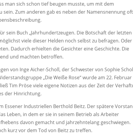
 dass man sich schon tief beugen musste, um mit dem
zu sein. Zum anderen gab es neben der Namensnennung of
Lebensbeschreibung.
für sein Buch „Jahrhundertzeugen. Die Botschaft der letzten
öglichst viele dieser Helden noch selbst zu befragen. Oder
ten. Dadurch erhielten die Gesichter eine Geschichte. Die
ckend und machten betroffen.
en von Inge Aicher-Scholl, der Schwester von Sophie Schol
 Widerstandsgruppe „Die Weiße Rose“ wurde am 22. Februar
ließ Tim Pröse viele eigene Notizen aus der Zeit der Verhaft
s der Hinrichtung.
 Essener Industriellen Berthold Beitz. Der spätere Vorsta
as Leben, in dem er sie in seinem Betrieb als Arbeiter
n Aufhebens davon gemacht und jahrzehntelang geschwiegen.
ch kurz vor dem Tod von Beitz zu treffen.