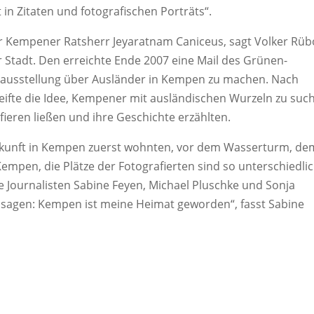
n Zitaten und fotografischen Porträts“.
er Kempener Ratsherr Jeyaratnam Caniceus, sagt Volker Rüb
 Stadt. Den erreichte Ende 2007 eine Mail des Grünen-
Fotoausstellung über Ausländer in Kempen zu machen. Nach
eifte die Idee, Kempener mit ausländischen Wurzeln zu suc
fieren ließen und ihre Geschichte erzählten.
nkunft in Kempen zuerst wohnten, vor dem Wasserturm, de
empen, die Plätze der Fotografierten sind so unterschiedli
e Journalisten Sabine Feyen, Michael Pluschke und Sonja
le sagen: Kempen ist meine Heimat geworden“, fasst Sabine