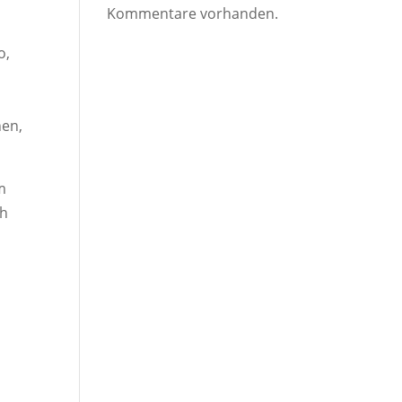
Kommentare vorhanden.
o,
hen,
m
ch